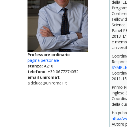
della IE
Program 
Conferen
Fellow d
Science 
Panel PE
2013. E'
e membro
Universi
Professore ordinario
Coordin
pagina personale
Respons
stanza:
A210
SYMPLE
telefono:
+39 0677274052
Coordin
email uniroma1:
2011-15
a.deluca@uniroma1.it
Primo Pr
inglese 
Coordina
della qua
Ha pubbli
http://w
Autore p