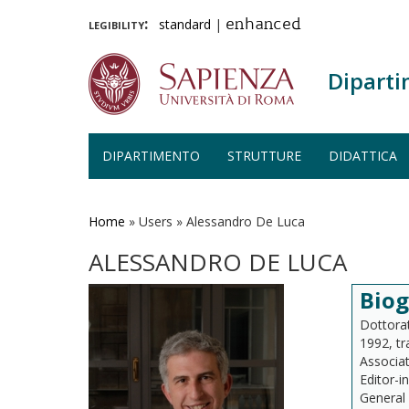
legibility:
standard
|
enhanced
Diparti
DIPARTIMENTO
STRUTTURE
DIDATTICA
Salta
al
contenuto
Home
»
Users
»
Alessandro De Luca
principale
ALESSANDRO DE LUCA
Biog
Dottorat
1992, tr
Associat
Editor-i
General