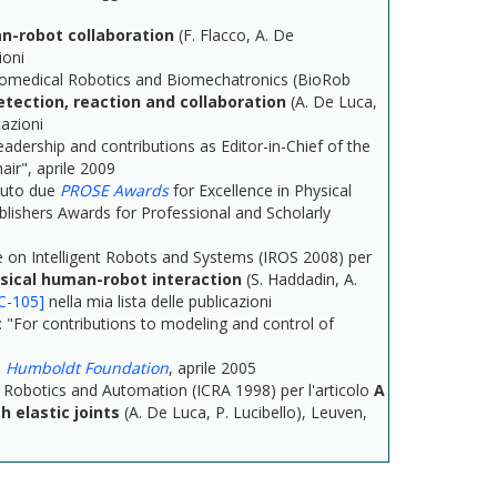
n-robot collaboration
(F. Flacco, A. De
ioni
iomedical Robotics and Biomechatronics (BioRob
detection, reaction and collaboration
(A. De Luca,
cazioni
adership and contributions as Editor-in-Chief of the
ir", aprile 2009
vuto due
PROSE Awards
for Excellence in Physical
ishers Awards for Professional and Scholarly
e on Intelligent Robots and Systems (IROS 2008) per
ysical human-robot interaction
(S. Haddadin, A.
C-105]
nella mia lista delle publicazioni
e: "For contributions to modeling and control of
a
Humboldt Foundation
, aprile 2005
 Robotics and Automation (ICRA 1998) per l'articolo
A
 elastic joints
(A. De Luca, P. Lucibello), Leuven,