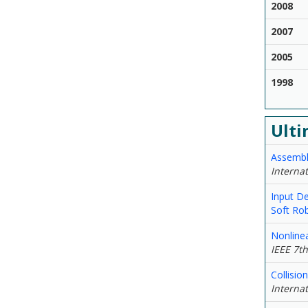
2008
2007
2005
1998
Ulti
Assembl
Interna
Input De
Soft Rob
Nonline
IEEE 7th
Collisio
Interna