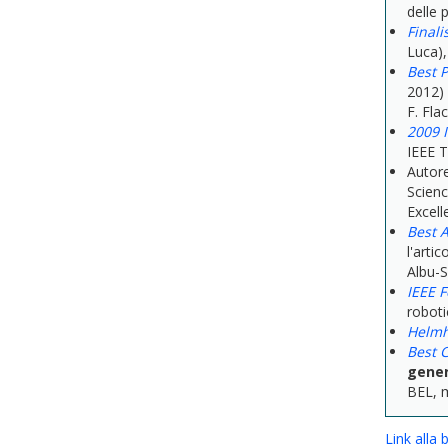
delle 
Finali
Luca),
Best 
2012) 
F. Fla
2009 
IEEE T
Autore
Scienc
Excell
Best 
l'artic
Albu-S
IEEE F
roboti
Helmh
Best 
gener
BEL, 
Link alla 