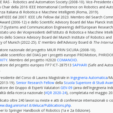
EE RAS - Robotics and Automation Society (2008-10). Vice-Presidente de
Chair della 2016 IEEE International Conference on Robotics and Auto
za Italiana di Robotica e Macchine Intelligenti (Roma, 2019).
ell'IEEE dal 2007. IEEE Life Fellow dal 2023. Membro del Search Comm
Award (2006-12) e dello Scientific Advisory Board del Max Planck Insti
7 (Systems and Communication Engineering) dell'European Research C
 stato uno dei Vicepresidenti dell'Istituto di Robotica e Macchine Intell
 dello Science Advisory Board del Munich Institute of Robotics and 
ty of Munich (2022-25). E' membro dell'Advisory Board di
The Interna
atore nazionale del progetto MIUR PRIN SICURA (2008-10).
abile scientifico del DIAG per i progetti europei PROMotion, PHRID
XITY
. Membro del progetto H2020
COMANOID
.
atore del progetto europeo FP7 ICT-287513
SAPHARI
(Safe and Auto
.
esidente del Corso di Laurea Magistrale in
Ingegneria Automatica
/Ma
(2013-19).
Senior Research Fellow
della
Scuola Superiore di Studi Ava
tore dei Gruppo di Esperti Valutatori
GEV-09
(area dell'Ingegneria Ind
lità della ricerca nazionale (
VQR 2020-24
), completata nel maggio 20
cato oltre 240 lavori su riviste e atti di conferenze internazionali o com
ww.diag.uniroma1.it/deluca/Publications.php
.
er lo Springer Handbook of Robotics (1a e 2a Edizione).