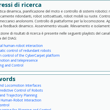
ressi di ricerca
tica dinamica, pianificazione del moto e controllo di sistemi robotici: m
camente ridondanti, robot sottoattuati, robot mobili su ruote. Controll
meccanici anolonomi. Controllo di piattaforme per la locomozione. App
ia feedback dinamico. Asservimento visuale. Rilevamento e isolamento
zione di risultati di ricerca è presente nelle seguenti playlists del ca
 del DIAG:
al human-robot interaction
tic control of redundant robots
 control of the CyberCarpet platform
otion and telepresence
ng and Control
words
and Locomotion Interfaces
edictive Control of Robots
and Trajectory Planning
l Human-Robot Interaction
ontrol
arning for Planning and Control