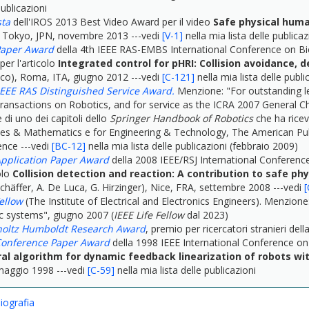
publicazioni
sta
dell'IROS 2013 Best Video Award per il video
Safe physical huma
 Tokyo, JPN, novembre 2013 ---vedi
[V-1]
nella mia lista delle publicaz
Paper Award
della 4th IEEE RAS-EMBS International Conference on B
per l'articolo
Integrated control for pHRI: Collision avoidance, 
cco), Roma, ITA, giugno 2012 ---vedi
[C-121]
nella mia lista delle publi
IEEE RAS Distinguished Service Award.
Menzione: "For outstanding le
ransactions on Robotics, and for service as the ICRA 2007 General Cha
 di uno dei capitoli dello
Springer Handbook of Robotics
che ha rice
es & Mathematics e for Engineering & Technology, The American Publ
ence ---vedi
[BC-12]
nella mia lista delle publicazioni (febbraio 2009)
Application Paper Award
della 2008 IEEE/RSJ International Conferenc
olo
Collision detection and reaction: A contribution to safe ph
chäffer, A. De Luca, G. Hirzinger), Nice, FRA, settembre 2008 ---vedi
[
ellow
(The Institute of Electrical and Electronics Engineers). Menzion
c systems", giugno 2007 (
IEEE Life Fellow
dal 2023)
oltz Humboldt Research Award
, premio per ricercatori stranieri dell
Conference Paper Award
della 1998 IEEE International Conference on
al algorithm for dynamic feedback linearization of robots with
maggio 1998 ---vedi
[C-59]
nella mia lista delle publicazioni
biografia