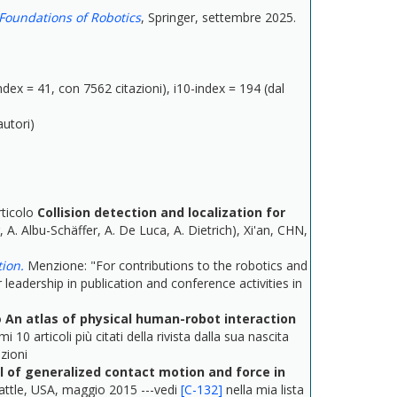
Foundations of Robotics
, Springer, settembre 2025.
ndex = 41, con 7562 citazioni), i10-index = 194 (dal
autori)
rticolo
Collision detection and localization for
 A. Albu-Schäffer, A. De Luca, A. Dietrich), Xi'an, CHN,
ion.
Menzione: "For contributions to the robotics and
adership in publication and conference activities in
o
An atlas of physical human-robot interaction
i 10 articoli più citati della rivista dalla sua nascita
azioni
l of generalized contact motion and force in
eattle, USA, maggio 2015 ---vedi
[C-132]
nella mia lista