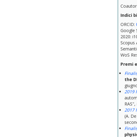
Coautore 
Indici 
ORCID:
Google 
2020: i1
Scopus 
Semanti
WoS Res
Premi e
Finali
the D
giugno
2019 
automa
RAS",
2017 
(A. De 
second
Finali
physi