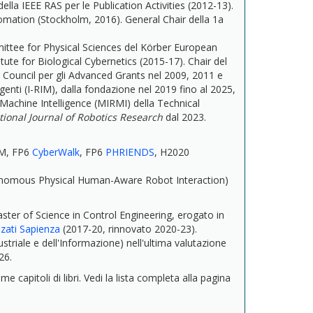
lla IEEE RAS per le Publication Activities (2012-13).
mation (Stockholm, 2016). General Chair della 1a
ittee for Physical Sciences del Körber European
tute for Biological Cybernetics (2015-17). Chair del
ouncil per gli Advanced Grants nel 2009, 2011 e
igenti (I-RIM), dalla fondazione nel 2019 fino al 2025,
Machine Intelligence (MIRMI) della Technical
tional Journal of Robotics Research
dal 2023.
OM, FP6
CyberWalk
, FP6
PHRIENDS
, H2020
nomous Physical Human-Aware Robot Interaction)
ster of Science in Control Engineering, erogato in
nzati Sapienza
(2017-20, rinnovato 2020-23).
ustriale e dell'Informazione) nell'ultima valutazione
26.
e capitoli di libri. Vedi la lista completa alla pagina