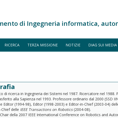
mento di Ingegneria informatica, auto
RICERCA
TERZA MISSIONE
NOTIZIE
DIAG SUI MEDIA
rafia
o di ricerca in Ingegneria dei Sistemi nel 1987. Ricercatore nel 1988. 
asferito alla Sapienza nel 1993. Professore ordinario dal 2000 (SSD I
e Editor (1994-98), Editor (1998-2003) e Editor-in-Chief (2003-04) del
n-Chief delle
IEEE Transactions on Robotics
(2004-08).
 Chair della 2007 IEEE International Conference on Robotics and Au