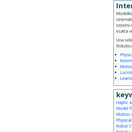
Inte
Modellis
cinemati
sistemi 
esatta v
Una sele
Robotica
Physic
Kinema
Motion
Locom
Learni
key
Haptic 
Model Pr
Motion 
Physica
Robot C
Robot Le