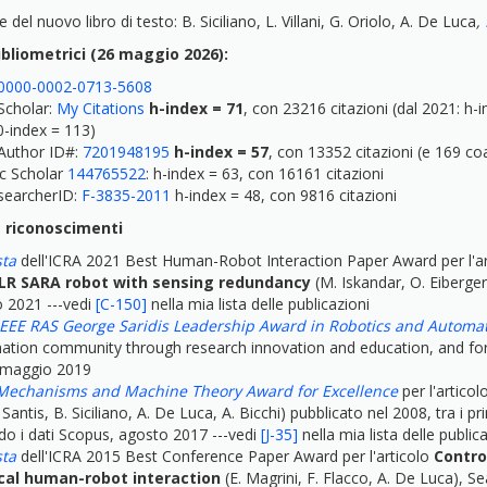
del nuovo libro di testo: B. Siciliano, L. Villani, G. Oriolo, A. De Luca
,
bibliometrici (26 maggio 2026):
0000-0002-0713-5608
Scholar:
My Citations
h-index = 71
, con 23216 citazioni (dal 2021: h-i
0-index = 113)
Author ID#:
7201948195
h-index = 57
, con 13352 citazioni (e 169 co
c Scholar
144765522
: h-index = 63, con 16161 citazioni
earcherID:
F-3835-2011
h-index = 48, con 9816 citazioni
 riconoscimenti
sta
dell'ICRA 2021 Best Human-Robot Interaction Paper Award per l'a
LR SARA robot with sensing redundancy
(M. Iskandar, O. Eiberger,
 2021 ---vedi
[C-150]
nella mia lista delle publicazioni
IEEE RAS George Saridis Leadership Award in Robotics and Automat
tion community through research innovation and education, and for le
 maggio 2019
Mechanisms and Machine Theory Award for Excellence
per l'articol
Santis, B. Siciliano, A. De Luca, A. Bicchi) pubblicato nel 2008, tra i prim
o i dati Scopus, agosto 2017 ---vedi
[J-35]
nella mia lista delle public
sta
dell'ICRA 2015 Best Conference Paper Award per l'articolo
Contro
cal human-robot interaction
(E. Magrini, F. Flacco, A. De Luca), S