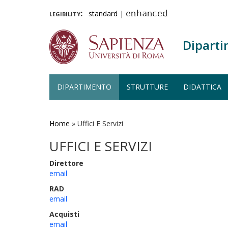
legibility:
standard
|
enhanced
Diparti
DIPARTIMENTO
STRUTTURE
DIDATTICA
Salta
al
contenuto
Home
»
Uffici E Servizi
principale
UFFICI E SERVIZI
Direttore
email
RAD
email
Acquisti
email