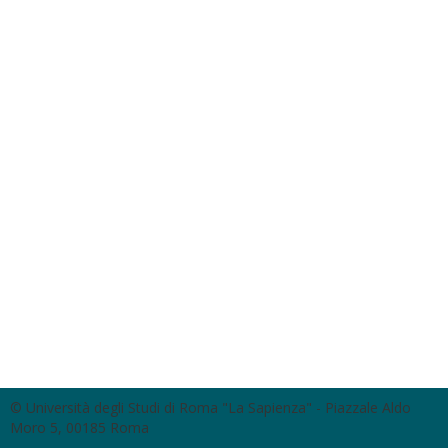
© Università degli Studi di Roma "La Sapienza" - Piazzale Aldo
Moro 5, 00185 Roma