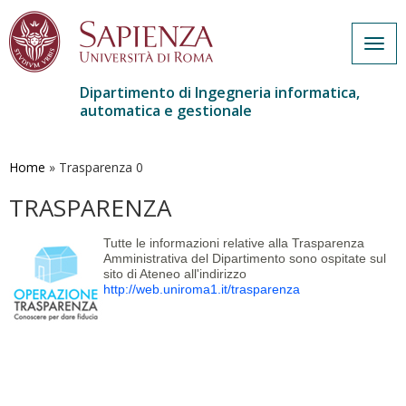
Togg
navig
Dipartimento di Ingegneria informatica,
automatica e gestionale
Salta
al
contenuto
Home
»
Trasparenza 0
principale
TRASPARENZA
Tutte le informazioni relative alla Trasparenza
Amministrativa del Dipartimento sono ospitate sul
sito di Ateneo all'indirizzo
http://web.uniroma1.it/trasparenza