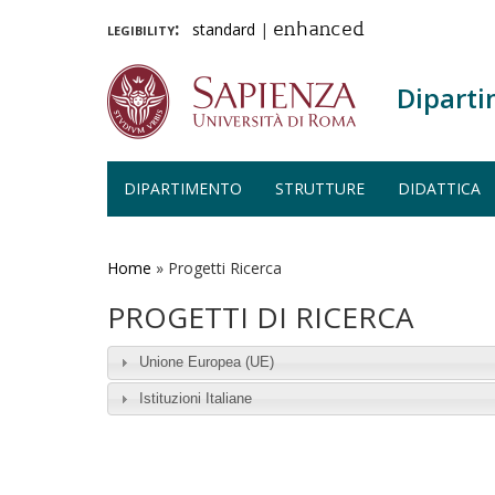
legibility:
standard
|
enhanced
Diparti
DIPARTIMENTO
STRUTTURE
DIDATTICA
Salta
al
contenuto
Home
»
Progetti Ricerca
principale
PROGETTI DI RICERCA
Unione Europea (UE)
Istituzioni Italiane