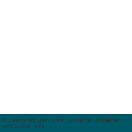
© Università degli Studi di Roma "La Sapienza" - Piazzale Aldo
Moro 5, 00185 Roma