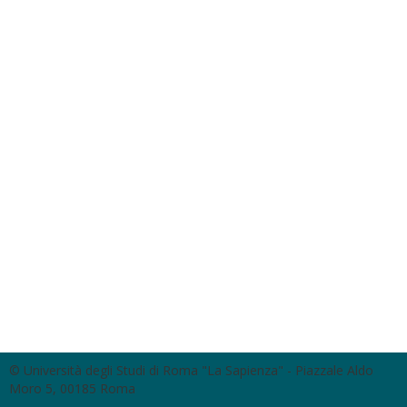
© Università degli Studi di Roma "La Sapienza" - Piazzale Aldo
Moro 5, 00185 Roma