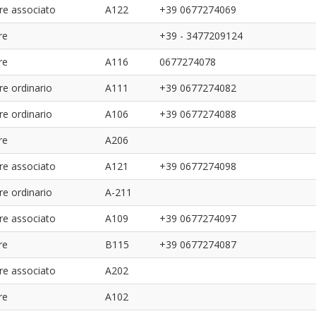
re associato
A122
+39 0677274069
re
+39 - 3477209124
re
A116
0677274078
re ordinario
A111
+39 0677274082
re ordinario
A106
+39 0677274088
re
A206
re associato
A121
+39 0677274098
re ordinario
A-211
re associato
A109
+39 0677274097
re
B115
+39 0677274087
re associato
A202
re
A102