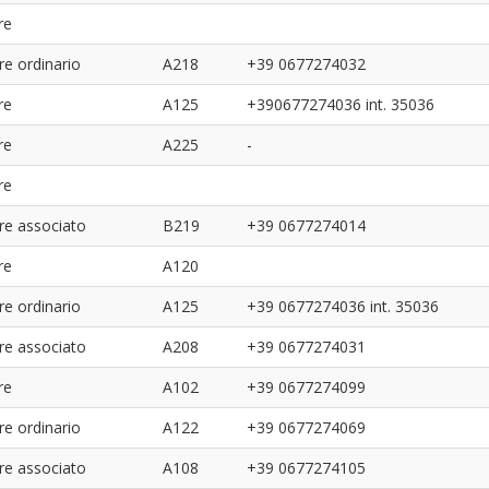
re
re ordinario
A218
+39 0677274032
re
A125
+390677274036 int. 35036
re
A225
-
re
re associato
B219
+39 0677274014
re
A120
re ordinario
A125
+39 0677274036 int. 35036
re associato
A208
+39 0677274031
re
A102
+39 0677274099
re ordinario
A122
+39 0677274069
re associato
A108
+39 0677274105