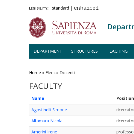
legibility:
standard
|
enhanced
Depart
DEPARTMENT
STRUCTURES
TEACHING
Skip
to
main
Home
»
Elenco Docenti
content
FACULTY
Name
Position
Agostinelli Simone
ricercato
Altamura Nicola
ricercato
Amerini Irene
professo