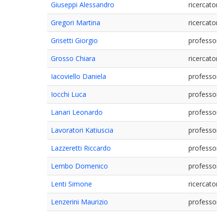
Giuseppi Alessandro
ricercato
Gregori Martina
ricercato
Grisetti Giorgio
professo
Grosso Chiara
ricercato
Iacoviello Daniela
professo
Iocchi Luca
professo
Lanari Leonardo
professo
Lavoratori Katiuscia
professo
Lazzeretti Riccardo
professo
Lembo Domenico
professo
Lenti Simone
ricercato
Lenzerini Maurizio
professo