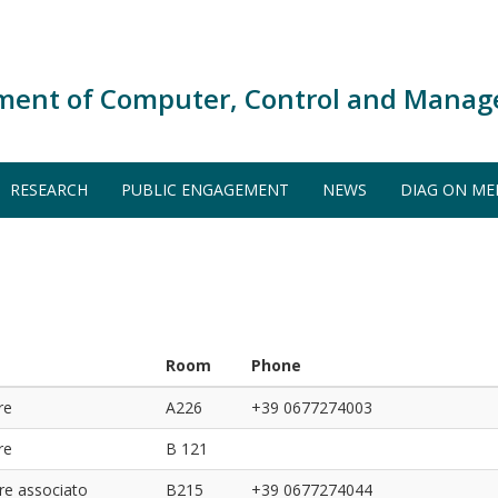
ment of Computer, Control and Manag
RESEARCH
PUBLIC ENGAGEMENT
NEWS
DIAG ON ME
Room
Phone
re
A226
+39 0677274003
re
B 121
re associato
B215
+39 0677274044