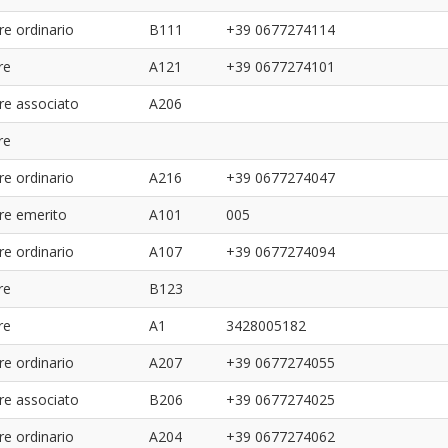
re ordinario
B111
+39 0677274114
re
A121
+39 0677274101
re associato
A206
re
re ordinario
A216
+39 0677274047
re emerito
A101
005
re ordinario
A107
+39 0677274094
re
B123
re
A1
3428005182
re ordinario
A207
+39 0677274055
re associato
B206
+39 0677274025
re ordinario
A204
+39 0677274062