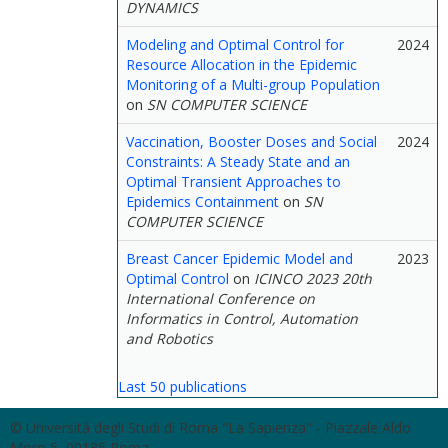
DYNAMICS
Modeling and Optimal Control for
2024
Resource Allocation in the Epidemic
Monitoring of a Multi-group Population
on
SN COMPUTER SCIENCE
Vaccination, Booster Doses and Social
2024
Constraints: A Steady State and an
Optimal Transient Approaches to
Epidemics Containment
on
SN
COMPUTER SCIENCE
Breast Cancer Epidemic Model and
2023
Optimal Control
on
ICINCO 2023 20th
International Conference on
Informatics in Control, Automation
and Robotics
Last 50 publications
© Università degli Studi di Roma "La Sapienza" - Piazzale Aldo
Moro 5, 00185 Roma