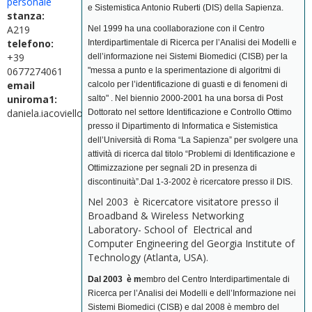
personale
e Sistemistica Antonio Ruberti (DIS) della Sapienza.
stanza:
A219
Nel 1999 ha una coollaborazione con il Centro
telefono:
Interdipartimentale di Ricerca per l’Analisi dei Modelli e
+39
dell’informazione nei Sistemi Biomedici (CISB) per la
0677274061
"messa a punto e la sperimentazione di algoritmi di
email
calcolo per l’identificazione di guasti e di fenomeni di
uniroma1:
salto" . Nel biennio 2000-2001 ha una b
orsa di Post
daniela.iacoviello@uniroma1.it
Dottorato nel settore Identificazione e Controllo Ottimo
presso il Dipartimento di Informatica e Sistemistica
dell’Università di Roma “La Sapienza” per svolgere una
attività di ricerca dal titolo “Problemi di Identificazione e
Ottimizzazione per segnali 2D in presenza di
discontinuità”.Dal 1-3-2002 è ricercatore presso il DIS.
Nel 2003 è Ricercatore visitatore presso il
Broadband & Wireless Networking
Laboratory- School of Electrical and
Computer Engineering del Georgia Institute of
Technology (Atlanta, USA).
Dal 2003 è m
embro del Centro Interdipartimentale di
Ricerca per l’Analisi dei Modelli e dell’Informazione nei
Sistemi Biomedici (CISB) e dal 2008 è membro del