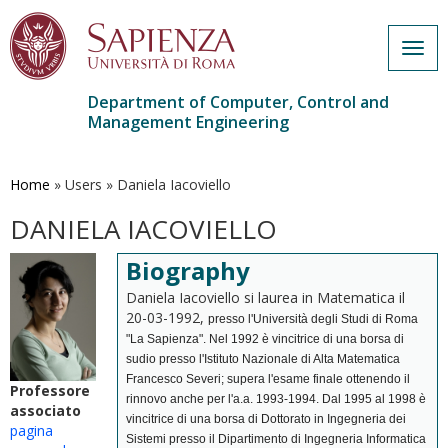
Togg
navig
Department of Computer, Control and
Management Engineering
Skip
to
main
Home
»
Users
»
Daniela Iacoviello
content
DANIELA IACOVIELLO
Biography
Daniela Iacoviello si laurea in Matematica il
20-03-1992,
presso l'Università degli Studi di Roma
"La Sapienza". Nel 1992 è vincitrice di una borsa di
sudio presso l'Istituto Nazionale di Alta Matematica
Francesco Severi; supera l'esame finale ottenendo il
Professore
rinnovo anche per l'a.a. 1993-1994. Dal 1995 al 1998 è
associato
vincitrice di una borsa di Dottorato in Ingegneria dei
pagina
Sistemi presso il Dipartimento di Ingegneria Informatica