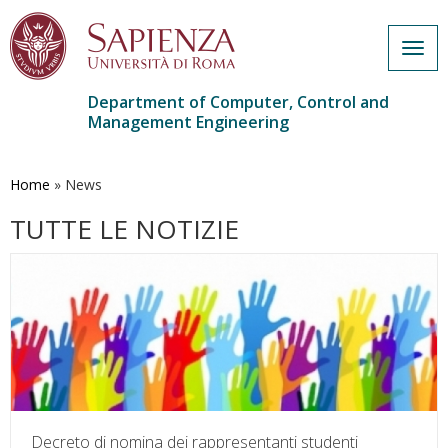
Togg
navig
Department of Computer, Control and
Management Engineering
Skip
to
main
Home
»
News
content
TUTTE LE NOTIZIE
Decreto di nomina dei rappresentanti studenti