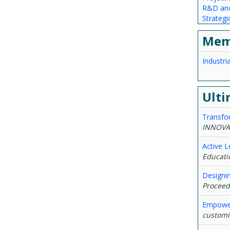
R&D and
Strateg
Mem
Industr
Ulti
Transfor
INNOVA
Active L
Educatio
Designin
Proceed
Empower
customiz