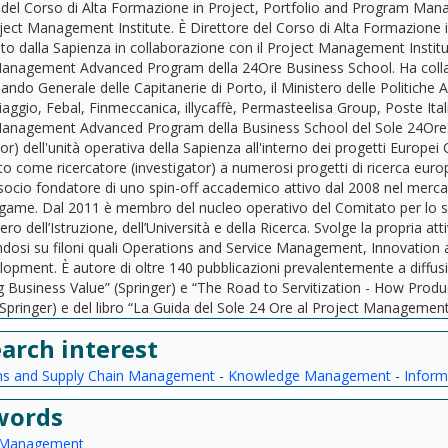
 del Corso di Alta Formazione in Project, Portfolio and Program Man
oject Management Institute. È Direttore del Corso di Alta Formazion
to dalla Sapienza in collaborazione con il Project Management Institu
anagement Advanced Program della 24Ore Business School. Ha collabor
ando Generale delle Capitanerie di Porto, il Ministero delle Politiche A
aggio, Febal, Finmeccanica, illycaffè, Permasteelisa Group, Poste Ital
anagement Advanced Program della Business School del Sole 24Ore. È 
tor) dell'unità operativa della Sapienza all'interno dei progetti Europ
to come ricercatore (investigator) a numerosi progetti di ricerca europ
 socio fondatore di uno spin-off accademico attivo dal 2008 nel mercat
game. Dal 2011 è membro del nucleo operativo del Comitato per lo svil
ero dell’Istruzione, dell’Università e della Ricerca. Svolge la propria at
ndosi su filoni quali Operations and Service Management, Innovatio
opment. È autore di oltre 140 pubblicazioni prevalentemente a diffusio
 Business Value” (Springer) e “The Road to Servitization - How Prod
Springer) e del libro “La Guida del Sole 24 Ore al Project Management
arch interest
ns and Supply Chain Management
-
Knowledge Management
-
Inform
words
 Management