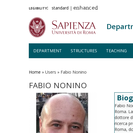
legibility:
standard
|
enhanced
Depart
DEPARTMENT
STRUCTURES
TEACHING
Skip
to
main
Home
»
Users
»
Fabio Nonino
content
FABIO NONINO
Bio
Fabio Non
Roma. Lau
dottore d
ricerca p
Roma, dov