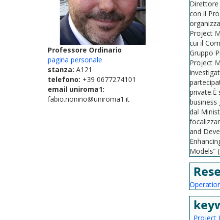
Direttore
con il Pr
organizza
Project M
cui il Com
Professore Ordinario
Gruppo Pi
pagina personale
Project M
stanza:
A121
investiga
telefono:
+39 0677274101
partecipa
email uniroma1:
private.È
fabio.nonino@uniroma1.it
business 
dal Minist
focalizza
and Devel
Enhancing
Models” (
Rese
Operatio
key
Project