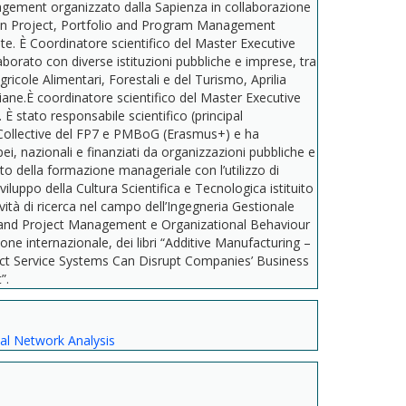
agement organizzato dalla Sapienza in collaborazione
e in Project, Portfolio and Program Management
te. È Coordinatore scientifico del Master Executive
ato con diverse istituzioni pubbliche e imprese, tra
gricole Alimentari, Forestali e del Turismo, Aprilia
iane.È coordinatore scientifico del Master Executive
stato responsabile scientifico (principal
ei Collective del FP7 e PMBoG (Erasmus+) e ha
ei, nazionali e finanziati da organizzazioni pubbliche e
o della formazione manageriale con l’utilizzo di
uppo della Cultura Scientifica e Tecnologica istituito
tività di ricerca nel campo dell’Ingegneria Gestionale
n and Project Management e Organizational Behaviour
ne internazionale, dei libri “Additive Manufacturing –
uct Service Systems Can Disrupt Companies’ Business
”.
al Network Analysis