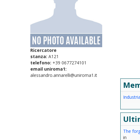
Ricercatore
stanza:
A121
telefono:
+39 0677274101
email uniroma1:
alessandro.annarelli@uniroma1.it
Mem
Industr
Ulti
The forg
in