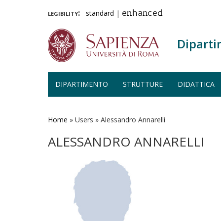
legibility:
standard
|
enhanced
Diparti
DIPARTIMENTO
STRUTTURE
DIDATTICA
Salta
al
contenuto
Home
»
Users
»
Alessandro Annarelli
principale
ALESSANDRO ANNARELLI