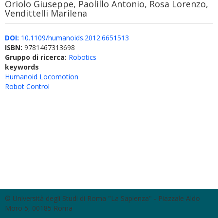
Oriolo Giuseppe, Paolillo Antonio, Rosa Lorenzo,
Vendittelli Marilena
DOI:
10.1109/humanoids.2012.6651513
ISBN:
9781467313698
Gruppo di ricerca:
Robotics
keywords
Humanoid Locomotion
Robot Control
© Università degli Studi di Roma "La Sapienza" - Piazzale Aldo
Moro 5, 00185 Roma