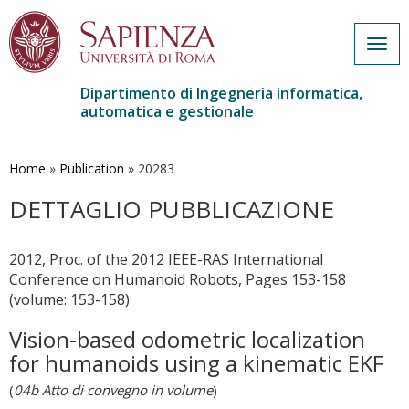
Togg
navig
Dipartimento di Ingegneria informatica,
automatica e gestionale
Salta
al
contenuto
Home
»
Publication
»
20283
principale
DETTAGLIO PUBBLICAZIONE
2012, Proc. of the 2012 IEEE-RAS International
Conference on Humanoid Robots, Pages 153-158
(volume: 153-158)
Vision-based odometric localization
for humanoids using a kinematic EKF
(
04b Atto di convegno in volume
)