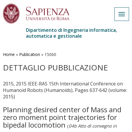
Togg
navig
Dipartimento di Ingegneria informatica,
automatica e gestionale
Salta
al
contenuto
Home
»
Publication
»
15060
principale
DETTAGLIO PUBBLICAZIONE
2015, 2015 IEEE-RAS 15th International Conference on
Humanoid Robots (Humanoids), Pages 637-642 (volume:
2015)
Planning desired center of Mass and
zero moment point trajectories for
bipedal locomotion
(
04b Atto di convegno in