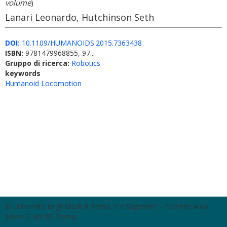
volume
)
Lanari Leonardo, Hutchinson Seth
DOI:
10.1109/HUMANOIDS.2015.7363438
ISBN:
9781479968855, 97...
Gruppo di ricerca:
Robotics
keywords
Humanoid Locomotion
© Università degli Studi di Roma "La Sapienza" - Piazzale Aldo
Moro 5, 00185 Roma