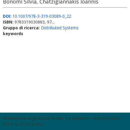
Bonomi Silvia, Chatzigiannakis Ioannis
DOI:
10.1007/978-3-319-03089-0_22
ISBN:
9783319030883, 97...
Gruppo di ricerca:
Distributed Systems
keywords
© Università degli Studi di Roma "La Sapienza" - Piazzale Aldo
Moro 5, 00185 Roma