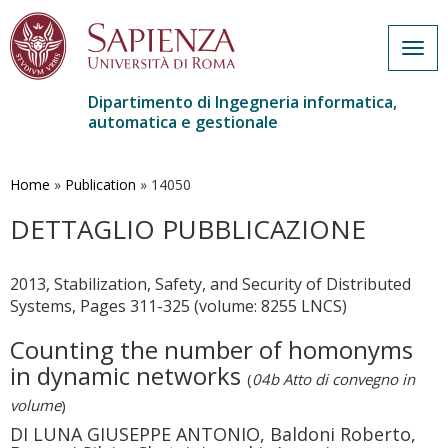
Togg
navig
Dipartimento di Ingegneria informatica,
automatica e gestionale
Salta
al
contenuto
Home
»
Publication
»
14050
principale
DETTAGLIO PUBBLICAZIONE
2013, Stabilization, Safety, and Security of Distributed
Systems, Pages 311-325 (volume: 8255 LNCS)
Counting the number of homonyms
in dynamic networks
(
04b Atto di convegno in
volume
)
DI LUNA GIUSEPPE ANTONIO, Baldoni Roberto,