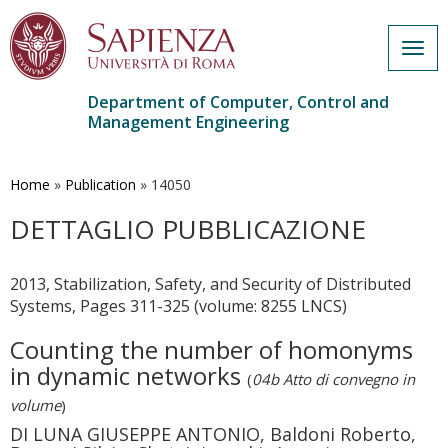
Togg
navig
Department of Computer, Control and
Management Engineering
Skip
to
main
Home
»
Publication
»
14050
content
DETTAGLIO PUBBLICAZIONE
2013, Stabilization, Safety, and Security of Distributed
Systems, Pages 311-325 (volume: 8255 LNCS)
Counting the number of homonyms
in dynamic networks
(
04b Atto di convegno in
volume
)
DI LUNA GIUSEPPE ANTONIO, Baldoni Roberto,