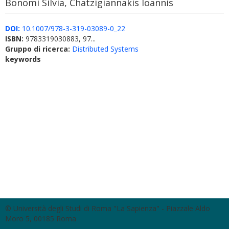
Bonomi Silvia, Chatzigiannakis Ioannis
DOI:
10.1007/978-3-319-03089-0_22
ISBN:
9783319030883, 97...
Gruppo di ricerca:
Distributed Systems
keywords
© Università degli Studi di Roma "La Sapienza" - Piazzale Aldo
Moro 5, 00185 Roma