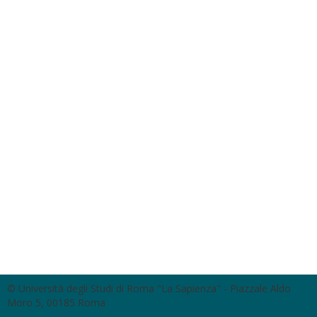
© Università degli Studi di Roma "La Sapienza" - Piazzale Aldo
Moro 5, 00185 Roma