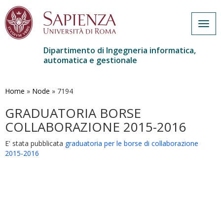
Togg
navig
Dipartimento di Ingegneria informatica,
automatica e gestionale
Salta
al
contenuto
Home
»
Node
»
7194
principale
GRADUATORIA BORSE
COLLABORAZIONE 2015-2016
E' stata pubblicata
graduatoria per le borse di collaborazione
2015-2016