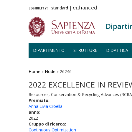
legibility:
standard
|
enhanced
Diparti
DIPARTIMENTO
STRUTTURE
DIDATTICA
Salta
al
contenuto
Home
»
Node
»
26246
principale
2022 EXCELLENCE IN REVI
Resources, Conservation & Recycling Advances (RCR
Premiato:
Anna Livia Croella
anno:
2022
Gruppo di ricerca:
Continuous Optimization