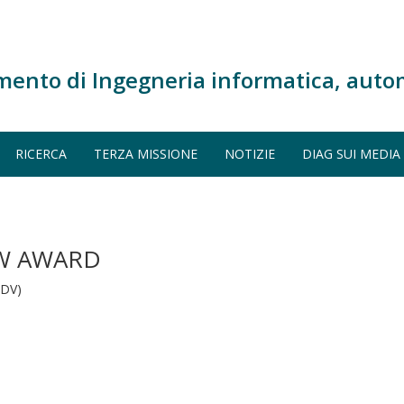
mento di Ingegneria informatica, auto
RICERCA
TERZA MISSIONE
NOTIZIE
DIAG SUI MEDIA
EW AWARD
ADV)