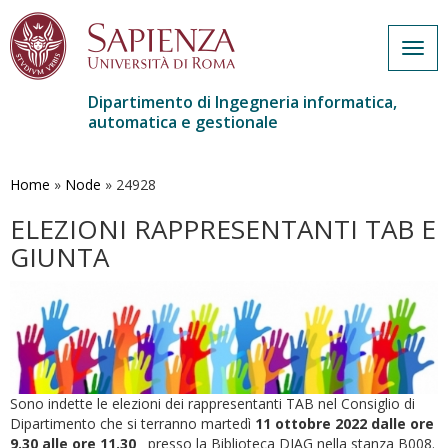
Togg
navig
Dipartimento di Ingegneria informatica,
automatica e gestionale
Salta
al
contenuto
Home
»
Node
»
24928
principale
ELEZIONI RAPPRESENTANTI TAB E
GIUNTA
Sono indette le elezioni dei rappresentanti TAB nel Consiglio di
Dipartimento che si terranno martedì
11 ottobre 2022 dalle ore
9.30 alle ore 11.30
presso la Biblioteca DIAG nella stanza B008.