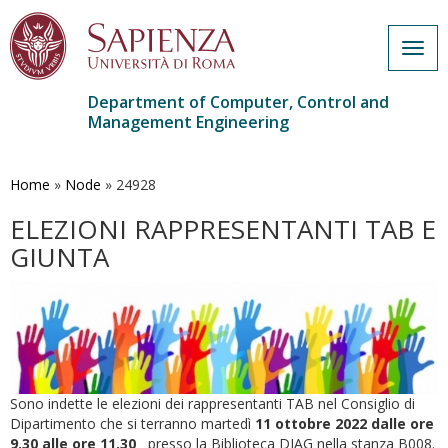
Togg
navig
Department of Computer, Control and
Management Engineering
Skip
to
main
Home
»
Node
»
24928
content
ELEZIONI RAPPRESENTANTI TAB E
GIUNTA
Sono indette le elezioni dei rappresentanti TAB nel Consiglio di
Dipartimento che si terranno martedì
11 ottobre 2022 dalle ore
9.30 alle ore 11.30
presso la Biblioteca DIAG nella stanza B008.