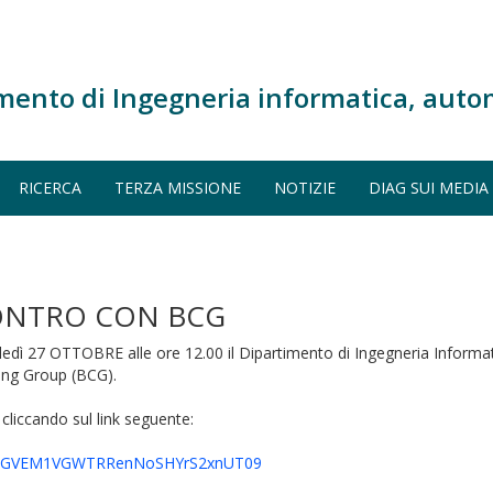
mento di Ingegneria informatica, auto
RICERCA
TERZA MISSIONE
NOTIZIE
DIAG SUI MEDIA
CONTRO CON BCG
edì 27 OTTOBRE alle ore 12.00 il Dipartimento di Ingegneria Informat
ing Group (BCG).
 cliccando sul link seguente:
kMraGVEM1VGWTRRenNoSHYrS2xnUT09