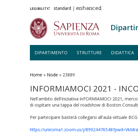
legibility:
standard
|
enhanced
Diparti
DIPARTIMENTO
STRUTTURE
DIDATTICA
Salta
al
contenuto
Home
»
Node
»
23889
principale
INFORMIAMOCI 2021 - IN
Nell'ambito dell'iniziativa inFORMIAMOCI 2021, mercol
di ospitare una tappa del roadshow di Boston Consult
Per partecipare basterà collegarsi all'aula virtuale BCG
https://uniroma1.zoom.us/j/89924476548?pwd=V