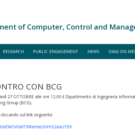
ment of Computer, Control and Manag
RESEARCH
PUBLIC ENGAGEMENT
NEWS
DIAG ON ME
CONTRO CON BCG
edì 27 OTTOBRE alle ore 12.00 il Dipartimento di Ingegneria Informat
ing Group (BCG).
 cliccando sul link seguente:
kMraGVEM1VGWTRRenNoSHYrS2xnUT09