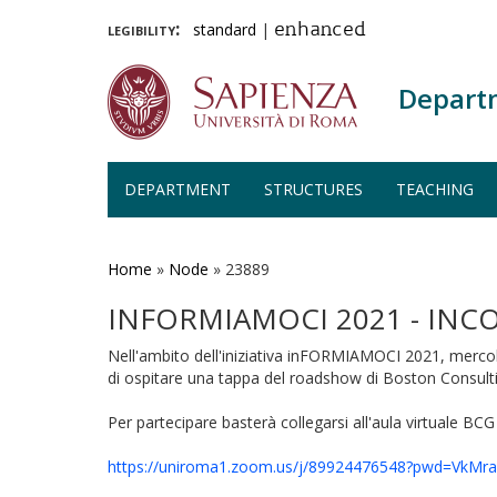
legibility:
standard
|
enhanced
Depart
DEPARTMENT
STRUCTURES
TEACHING
Skip
to
main
Home
»
Node
»
23889
content
INFORMIAMOCI 2021 - IN
Nell'ambito dell'iniziativa inFORMIAMOCI 2021, mercol
di ospitare una tappa del roadshow di Boston Consult
Per partecipare basterà collegarsi all'aula virtuale BCG
https://uniroma1.zoom.us/j/89924476548?pwd=V