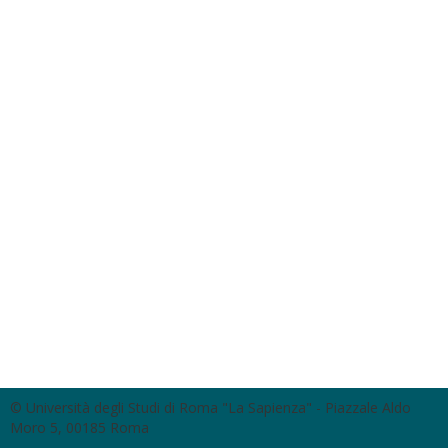
© Università degli Studi di Roma "La Sapienza" - Piazzale Aldo
Moro 5, 00185 Roma