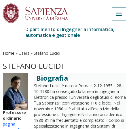
Togg
navig
Dipartimento di Ingegneria informatica,
automatica e gestionale
Salta
al
contenuto
Home
»
Users
»
Stefano Lucidi
principale
STEFANO LUCIDI
Biografia
Stefano Lucidi è nato a Roma il 2-12-1955.Il 28-
10-1980 ha conseguito la laurea in Ingegneria
Elettronica presso l'Università degli Studi di Roma
``La Sapienza" (con votazione 110 e lode). Nel
novembre 1980 si è abilitato all'esercizio della
Professore
professione di Ingegnere.Nell'anno accademico
ordinario
1980-81 ha frequentato e completato il Corso di
pagina
Specializzazione in Ingegneria dei Sistemi di