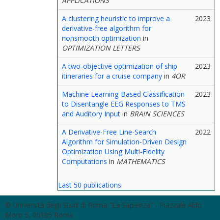
APPLICATIONS
A clustering heuristic to improve a
2023
derivative-free algorithm for
nonsmooth optimization
in
OPTIMIZATION LETTERS
A two-objective optimization of ship
2023
itineraries for a cruise company
in
4OR
Machine Learning-Based Classification
2023
to Disentangle EEG Responses to TMS
and Auditory Input
in
BRAIN SCIENCES
A Derivative-Free Line-Search
2022
Algorithm for Simulation-Driven Design
Optimization Using Multi-Fidelity
Computations
in
MATHEMATICS
Last 50 publications
© Università degli Studi di Roma "La Sapienza" - Piazzale Aldo
Moro 5, 00185 Roma