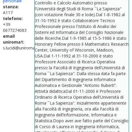
personale
Controllo e Calcolo Automatici presso
stanza:
l'Università degli Studi di Roma ``La Sapienza"
A117
(con votazione finale 30 e lode).Dal 1-8-1982 al
telefono:
31-10-1992 è stato Collaboratore Tecnico
+39
Professionale presso l'Istituto di Analisi dei
0677274083
Sistemi ed Informatica del Consiglio Nazionale
email
delle Ricerche.Dal 1-9-1985 al 15-5-1986 è stato
uniroma1:
Honorary Fellow presso il Mathematics Research
s.lucidi@uniroma1.it
Center, University of Wisconsin, Madison,
USA.Dal 1-11-1992 al 31-10-2000 è stato
Professore Associato di Ricerca Operativa
presso la Facoltà di Ingegneria dell'Università di
Roma ``La Sapienza". Dalla stessa data fa parte
del Dipartimento di Ingegneria Informatica
Automatica e Gestionale “Antonio Ruberti”.
Attività didatticaDal 01-11-2000 è Professore
Ordinario di Ricerca Operativa dell'Università di
Roma ``La Sapienza". Inizialmente appartenente
alla Facoltà di Ingegneria, ora alla Facoltà di
Ingegneria dell’Informazione, Informatica e
Statistica.Dopo aver ave fatto parte del Consiglio
di Corso di Laurea in Ingegneria Informatica,