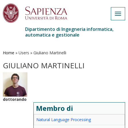
Togg
navig
Dipartimento di Ingegneria informatica,
automatica e gestionale
Salta
al
contenuto
Home
»
Users
»
Giuliano Martinelli
principale
GIULIANO MARTINELLI
dottorando
Membro di
Natural Language Processing