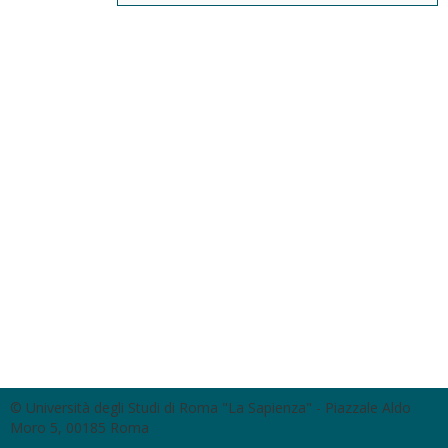
© Università degli Studi di Roma "La Sapienza" - Piazzale Aldo
Moro 5, 00185 Roma