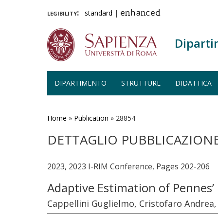
legibility:
standard
|
enhanced
Diparti
DIPARTIMENTO
STRUTTURE
DIDATTICA
Salta
al
contenuto
Home
»
Publication
»
28854
principale
DETTAGLIO PUBBLICAZION
2023, 2023 I-RIM Conference, Pages 202-206
Adaptive Estimation of Pennes’
Cappellini Guglielmo, Cristofaro Andrea, 