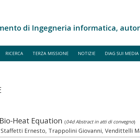
mento di Ingegneria informatica, auto
RICERCA
TERZA MISSIONE
NOTIZIE
DIAG SUI MEDIA
E
 Bio-Heat Equation
(
04d Abstract in atti di convegno
)
Staffetti Ernesto, Trappolini Giovanni, Vendittelli M