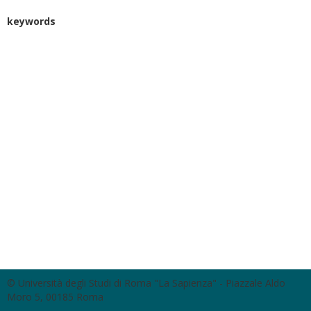
keywords
© Università degli Studi di Roma "La Sapienza" - Piazzale Aldo
Moro 5, 00185 Roma