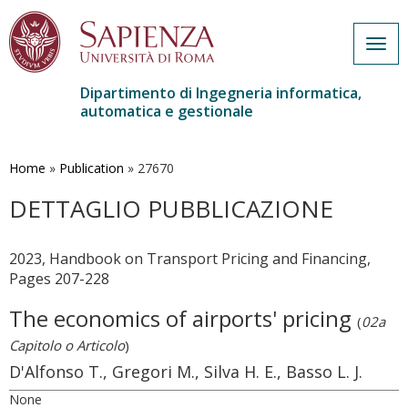
Togg
navig
Dipartimento di Ingegneria informatica,
automatica e gestionale
Salta
al
contenuto
Home
»
Publication
»
27670
principale
DETTAGLIO PUBBLICAZIONE
2023, Handbook on Transport Pricing and Financing,
Pages 207-228
The economics of airports' pricing
(
02a
Capitolo o Articolo
)
D'Alfonso T., Gregori M., Silva H. E., Basso L. J.
None