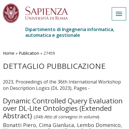
Togg
navig
Dipartimento di Ingegneria informatica,
automatica e gestionale
Salta
al
contenuto
Home
»
Publication
»
27459
principale
DETTAGLIO PUBBLICAZIONE
2023, Proceedings of the 36th International Workshop
on Description Logics (DL 2023), Pages -
Dynamic Controlled Query Evaluation
over DL-Lite Ontologies (Extended
Abstract)
(
04b Atto di convegno in volume
)
Bonatti Piero, Cima Gianluca, Lembo Domenico,