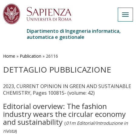
Togg
navig
Dipartimento di Ingegneria informatica,
automatica e gestionale
Salta
al
contenuto
Home
»
Publication
»
26116
principale
DETTAGLIO PUBBLICAZIONE
2023, CURRENT OPINION IN GREEN AND SUSTAINABLE
CHEMISTRY, Pages 100815- (volume: 42)
Editorial overview: The fashion
industry wears the circular economy
and sustainability
(
01m Editorial/Introduzione in
rivista
)