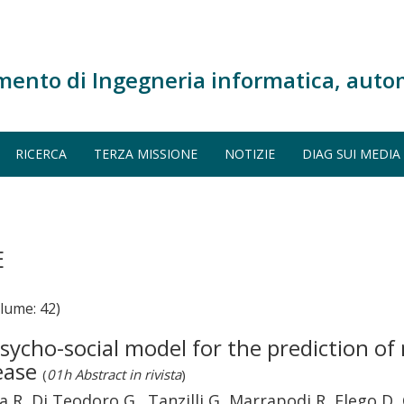
mento di Ingegneria informatica, auto
RICERCA
TERZA MISSIONE
NOTIZIE
DIAG SUI MEDIA
E
lume: 42)
sycho-social model for the prediction of
sease
(
01h Abstract in rivista
)
ia R, Di Teodoro G., Tanzilli G, Marrapodi R, Flego D, 