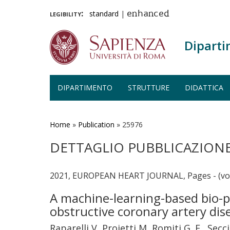
legibility:
standard
|
enhanced
Diparti
DIPARTIMENTO
STRUTTURE
DIDATTICA
Salta
al
contenuto
Home
»
Publication
»
25976
principale
DETTAGLIO PUBBLICAZION
2021, EUROPEAN HEART JOURNAL, Pages - (vo
A machine-learning-based bio-p
obstructive coronary artery di
Raparelli V, Proietti M, Romiti G. F., Secc