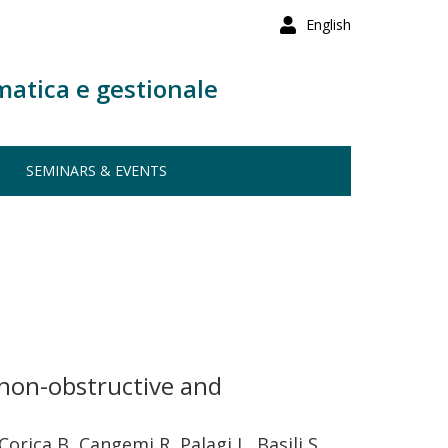
English
matica e gestionale
SEMINARS & EVENTS
 non-obstructive and
Corica B, Cangemi R, Palagi L, Basili S,