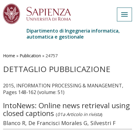
Togg
navig
Dipartimento di Ingegneria informatica,
automatica e gestionale
Salta
al
contenuto
Home
»
Publication
»
24757
principale
DETTAGLIO PUBBLICAZIONE
2015, INFORMATION PROCESSING & MANAGEMENT,
Pages 148-162 (volume: 51)
IntoNews: Online news retrieval using
closed captions
(
01a Articolo in rivista
)
Blanco R, De Francisci Morales G, Silvestri F