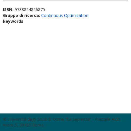
ISBN:
9788854856875
Gruppo di ricerca:
Continuous Optimization
keywords
© Università degli Studi di Roma "La Sapienza" - Piazzale Aldo
Moro 5, 00185 Roma