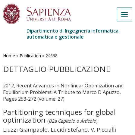
Togg
navig
Dipartimento di Ingegneria informatica,
automatica e gestionale
Salta
al
contenuto
Home
»
Publication
»
24638
principale
DETTAGLIO PUBBLICAZIONE
2012, Recent Advances in Nonlinear Optimization and
Equilibrium Problems: A Tribute to Marco D'Apuzzo,
Pages 253-272 (volume: 27)
Partitioning techniques for global
optimization
(
02a Capitolo o Articolo
)
Liuzzi Giampaolo, Lucidi Stefano, V. Piccialli