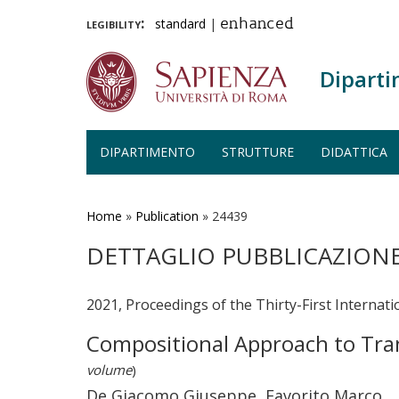
legibility:
standard
|
enhanced
Diparti
DIPARTIMENTO
STRUTTURE
DIDATTICA
Salta
al
contenuto
Home
»
Publication
»
24439
principale
DETTAGLIO PUBBLICAZION
2021, Proceedings of the Thirty-First Interna
Compositional Approach to Tran
volume
)
De Giacomo Giuseppe, Favorito Marco