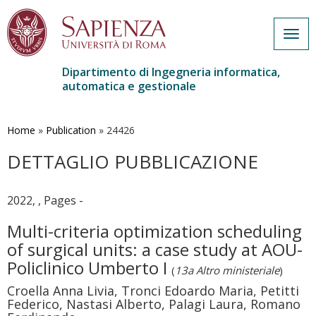
Togg
navig
Dipartimento di Ingegneria informatica,
automatica e gestionale
Salta
al
contenuto
Home
»
Publication
»
24426
principale
DETTAGLIO PUBBLICAZIONE
2022, , Pages -
Multi-criteria optimization scheduling
of surgical units: a case study at AOU-
Policlinico Umberto I
(
13a Altro ministeriale
)
Croella Anna Livia, Tronci Edoardo Maria, Petitti
Federico, Nastasi Alberto, Palagi Laura, Romano