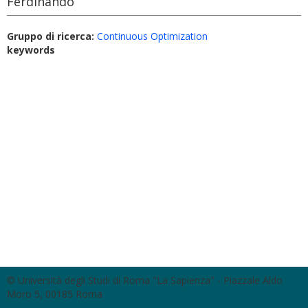
Ferdinando
Gruppo di ricerca:
Continuous Optimization
keywords
© Università degli Studi di Roma "La Sapienza" - Piazzale Aldo
Moro 5, 00185 Roma