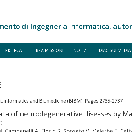
mento di Ingegneria informatica, auto
RICERCA
TERZA MISSIONE
NOTIZIE
DIAG SUI MEDIA
E
Bioinformatics and Biomedicine (BIBM), Pages 2735-2737
data of neurodegenerative diseases by M
e
)
M, Campanelli A, Florio R, Sposato V, Malerba F, Cat