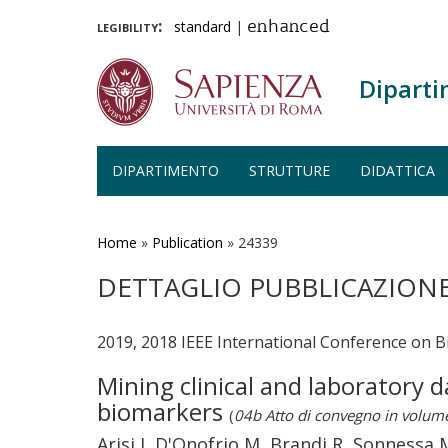
legibility:
standard
|
enhanced
Diparti
DIPARTIMENTO
STRUTTURE
DIDATTICA
Salta
al
contenuto
Home
»
Publication
»
24339
principale
DETTAGLIO PUBBLICAZION
2019, 2018 IEEE International Conference on 
Mining clinical and laboratory 
biomarkers
(
04b Atto di convegno in volum
Arisi I, D'Onofrio M, Brandi R, Sonnessa 