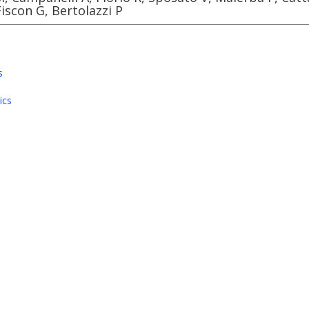
Fiscon G, Bertolazzi P
s
ics