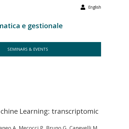
English
matica e gestionale
SEMINARS & EVENTS
achine Learning: transcriptomic
taneo A, Mecocci P, Bruno G, Canevelli M,