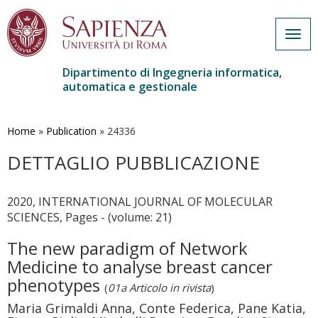
Togg
navig
Dipartimento di Ingegneria informatica,
automatica e gestionale
Salta
al
contenuto
Home
»
Publication
»
24336
principale
DETTAGLIO PUBBLICAZIONE
2020, INTERNATIONAL JOURNAL OF MOLECULAR
SCIENCES, Pages - (volume: 21)
The new paradigm of Network
Medicine to analyse breast cancer
phenotypes
(
01a Articolo in rivista
)
Maria Grimaldi Anna, Conte Federica, Pane Katia,