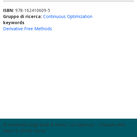
ISBN:
978-162410609-5
Gruppo di ricerca:
Continuous Optimization
keywords
Derivative Free Methods
© Università degli Studi di Roma "La Sapienza" - Piazzale Aldo
Moro 5, 00185 Roma