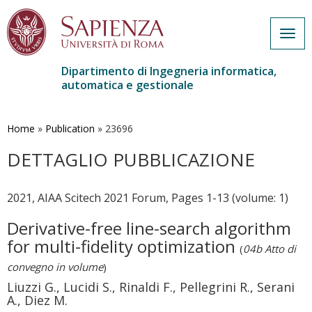
Togg
navig
Dipartimento di Ingegneria informatica,
automatica e gestionale
Salta
al
contenuto
Home
»
Publication
»
23696
principale
DETTAGLIO PUBBLICAZIONE
2021, AIAA Scitech 2021 Forum, Pages 1-13 (volume: 1)
Derivative-free line-search algorithm
for multi-fidelity optimization
(
04b Atto di
convegno in volume
)
Liuzzi G., Lucidi S., Rinaldi F., Pellegrini R., Serani
A., Diez M.