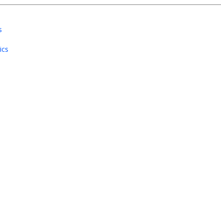
s
ics