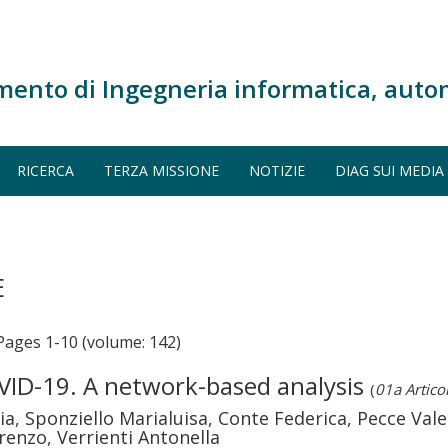
mento di Ingegneria informatica, auto
RICERCA
TERZA MISSIONE
NOTIZIE
DIAG SUI MEDIA
E
ges 1-10 (volume: 142)
OVID-19. A network-based analysis
(
01a Articol
lia, Sponziello Marialuisa, Conte Federica, Pecce Val
renzo, Verrienti Antonella