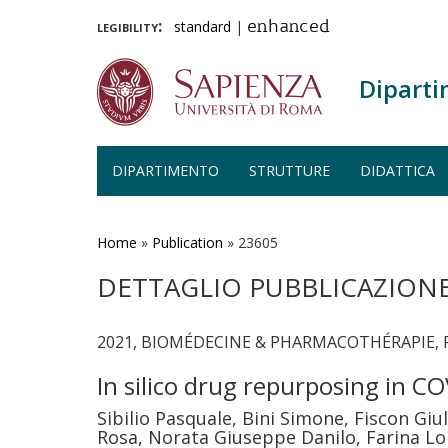
legibility:
standard
|
enhanced
Diparti
DIPARTIMENTO
STRUTTURE
DIDATTICA
Salta
al
contenuto
Home
»
Publication
»
23605
principale
DETTAGLIO PUBBLICAZION
2021, BIOMÉDECINE & PHARMACOTHÉRAPIE, Pa
In silico drug repurposing in C
Sibilio Pasquale, Bini Simone, Fiscon Giu
Rosa, Norata Giuseppe Danilo, Farina Lo