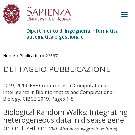
Togg
navig
Dipartimento di Ingegneria informatica,
automatica e gestionale
Salta
al
contenuto
Home
»
Publication
»
22897
principale
DETTAGLIO PUBBLICAZIONE
2019, 2019 IEEE Conference on Computational
Intelligence in Bioinformatics and Computational
Biology, CIBCB 2019, Pages 1-8
Biological Random Walks: Integrating
heterogeneous data in disease gene
prioritization
(
04b Atto di convegno in volume
)