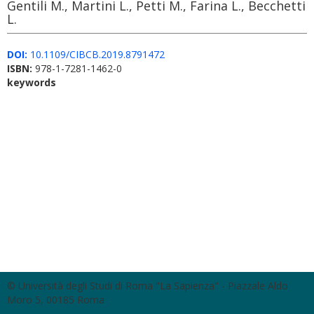
Gentili M., Martini L., Petti M., Farina L., Becchetti
L.
DOI:
10.1109/CIBCB.2019.8791472
ISBN:
978-1-7281-1462-0
keywords
© Università degli Studi di Roma "La Sapienza" - Piazzale Aldo
Moro 5, 00185 Roma