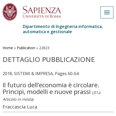
Togg
navig
Dipartimento di Ingegneria informatica,
automatica e gestionale
Salta
al
contenuto
Home
»
Publication
»
22823
principale
DETTAGLIO PUBBLICAZIONE
2018, SISTEMI & IMPRESA, Pages 60-64
Il futuro dell’economia è circolare.
Principi, modelli e nuove prassi
(
01a
Articolo in rivista
)
Fraccascia Luca