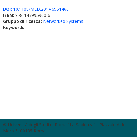
DOI:
10.1109/MED.2014.6961460
ISBN:
978-147995900-6
Gruppo di ricerca:
Networked Systems
keywords
© Università degli Studi di Roma "La Sapienza" - Piazzale Aldo
Moro 5, 00185 Roma