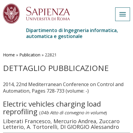
Togg
navig
Dipartimento di Ingegneria informatica,
automatica e gestionale
Salta
al
contenuto
Home
»
Publication
»
22821
principale
DETTAGLIO PUBBLICAZIONE
2014, 22nd Mediterranean Conference on Control and
Automation, Pages 728-733 (volume: -)
Electric vehicles charging load
reprofiling
(
04b Atto di convegno in volume
)
Liberati Francesco, Mercurio Andrea, Zuccaro
Letterio, A. Tortorelli, DI GIORGIO Alessandro