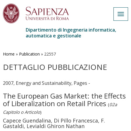
Togg
navig
Dipartimento di Ingegneria informatica,
automatica e gestionale
Salta
al
contenuto
Home
»
Publication
»
22557
principale
DETTAGLIO PUBBLICAZIONE
2007, Energy and Sustainability, Pages -
The European Gas Market: the Effects
of Liberalization on Retail Prices
(
02a
Capitolo o Articolo
)
Capece Guendalina, Di Pillo Francesca, F.
Gastaldi, Levialdi Ghiron Nathan