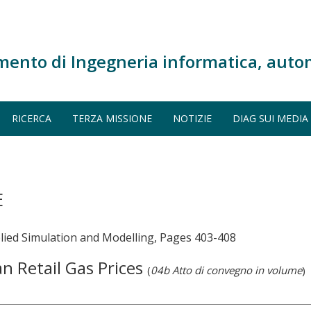
mento di Ingegneria informatica, auto
RICERCA
TERZA MISSIONE
NOTIZIE
DIAG SUI MEDIA
E
lied Simulation and Modelling, Pages 403-408
an Retail Gas Prices
(
04b Atto di convegno in volume
)