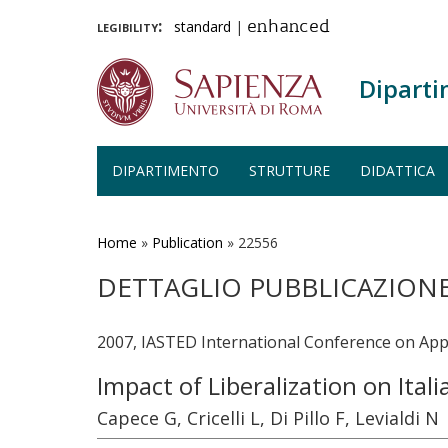
legibility:
standard
|
enhanced
Diparti
DIPARTIMENTO
STRUTTURE
DIDATTICA
Salta
al
contenuto
Home
»
Publication
»
22556
principale
DETTAGLIO PUBBLICAZION
2007, IASTED International Conference on App
Impact of Liberalization on Itali
Capece G, Cricelli L, Di Pillo F, Levialdi N