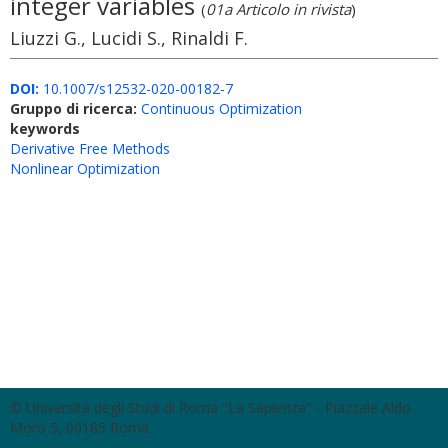
integer variables
(
01a Articolo in rivista
)
Liuzzi G., Lucidi S., Rinaldi F.
DOI:
10.1007/s12532-020-00182-7
Gruppo di ricerca:
Continuous Optimization
keywords
Derivative Free Methods
Nonlinear Optimization
© Università degli Studi di Roma "La Sapienza" - Piazzale Aldo
Moro 5, 00185 Roma