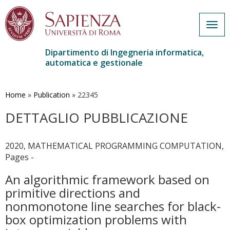
Togg
navig
Dipartimento di Ingegneria informatica,
automatica e gestionale
Salta
al
contenuto
Home
»
Publication
»
22345
principale
DETTAGLIO PUBBLICAZIONE
2020, MATHEMATICAL PROGRAMMING COMPUTATION,
Pages -
An algorithmic framework based on
primitive directions and
nonmonotone line searches for black-
box optimization problems with