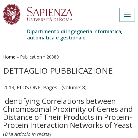
Togg
navig
Dipartimento di Ingegneria informatica,
automatica e gestionale
Salta
al
contenuto
Home
»
Publication
»
20880
principale
DETTAGLIO PUBBLICAZIONE
2013, PLOS ONE, Pages - (volume: 8)
Identifying Correlations between
Chromosomal Proximity of Genes and
Distance of Their Products in Protein-
Protein Interaction Networks of Yeast
(
01a Articolo in rivista
)