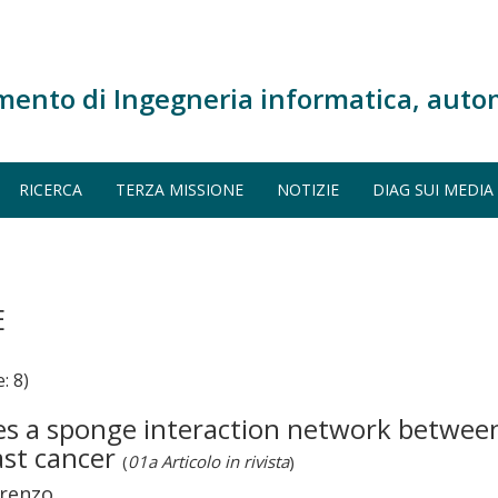
mento di Ingegneria informatica, auto
RICERCA
TERZA MISSIONE
NOTIZIE
DIAG SUI MEDIA
E
: 8)
ies a sponge interaction network betwe
st cancer
(
01a Articolo in rivista
)
orenzo