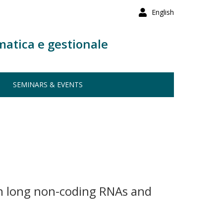
English
matica e gestionale
SEMINARS & EVENTS
en long non-coding RNAs and