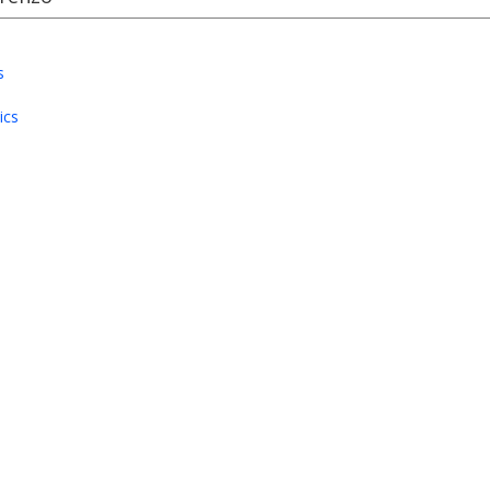
s
ics