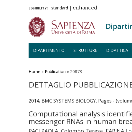
legibility:
standard
|
enhanced
Diparti
DIPARTIMENTO
STRUTTURE
DIDATTICA
Salta
al
contenuto
Home
»
Publication
»
20873
principale
DETTAGLIO PUBBLICAZION
2014, BMC SYSTEMS BIOLOGY, Pages - (volume
Computational analysis identif
messenger RNAs in human brea
PACI PAOLA, Colombo Teresa, FARINA L