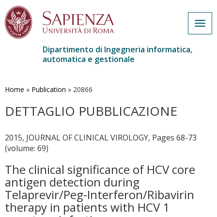
Togg
navig
Dipartimento di Ingegneria informatica,
automatica e gestionale
Salta
al
contenuto
Home
»
Publication
»
20866
principale
DETTAGLIO PUBBLICAZIONE
2015, JOURNAL OF CLINICAL VIROLOGY, Pages 68-73
(volume: 69)
The clinical significance of HCV core
antigen detection during
Telaprevir/Peg-Interferon/Ribavirin
therapy in patients with HCV 1