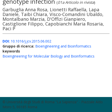
genotype infection
(
01a Articolo in rivista
)
Garbuglia Anna Rosa, Lionetti Raffaella, Lapa
Daniele, Taibi Chiara, Visco-Comandini Ubaldo,
Montalbano Marzia, D'Offizi Gianpiero,
Castiglione Filippo, Capobianchi Maria Rosaria,
Paci P
DOI:
10.1016/j.jcv.2015.06.002
Gruppo di ricerca:
Bioengineering and Bioinformatics
keywords
Bioengineering for Molecular Biology and Bioinformatics
© Università degli Studi di Roma "La Sapienza" - Piazzale Aldo
Moro 5, 00185 Roma