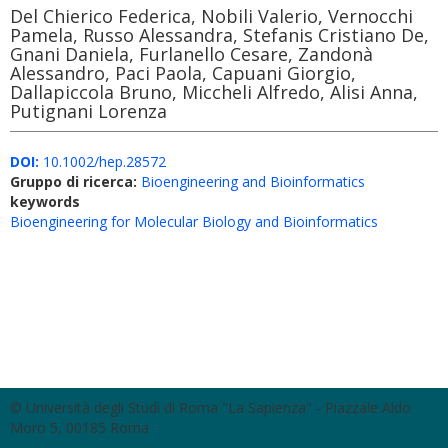
Del Chierico Federica, Nobili Valerio, Vernocchi
Pamela, Russo Alessandra, Stefanis Cristiano De,
Gnani Daniela, Furlanello Cesare, Zandonà
Alessandro, Paci Paola, Capuani Giorgio,
Dallapiccola Bruno, Miccheli Alfredo, Alisi Anna,
Putignani Lorenza
DOI:
10.1002/hep.28572
Gruppo di ricerca:
Bioengineering and Bioinformatics
keywords
Bioengineering for Molecular Biology and Bioinformatics
© Università degli Studi di Roma "La Sapienza" - Piazzale Aldo
Moro 5, 00185 Roma