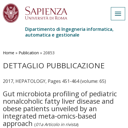
Togg
navig
Dipartimento di Ingegneria informatica,
automatica e gestionale
Salta
al
contenuto
Home
»
Publication
»
20853
principale
DETTAGLIO PUBBLICAZIONE
2017, HEPATOLOGY, Pages 451-464 (volume: 65)
Gut microbiota profiling of pediatric
nonalcoholic fatty liver disease and
obese patients unveiled by an
integrated meta-omics-based
approach
(
01a Articolo in rivista
)