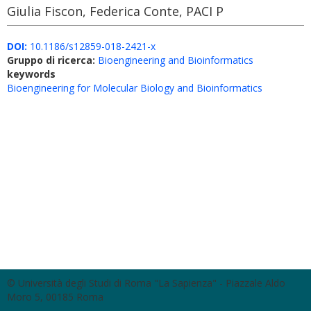
Giulia Fiscon, Federica Conte, PACI P
DOI:
10.1186/s12859-018-2421-x
Gruppo di ricerca:
Bioengineering and Bioinformatics
keywords
Bioengineering for Molecular Biology and Bioinformatics
© Università degli Studi di Roma "La Sapienza" - Piazzale Aldo
Moro 5, 00185 Roma