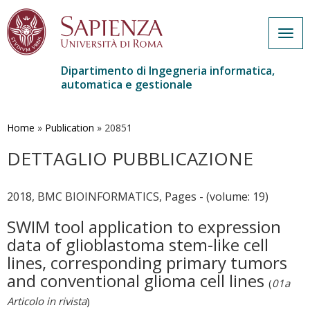
Togg
navig
Dipartimento di Ingegneria informatica,
automatica e gestionale
Salta
al
contenuto
Home
»
Publication
»
20851
principale
DETTAGLIO PUBBLICAZIONE
2018, BMC BIOINFORMATICS, Pages - (volume: 19)
SWIM tool application to expression
data of glioblastoma stem-like cell
lines, corresponding primary tumors
and conventional glioma cell lines
(
01a
Articolo in rivista
)