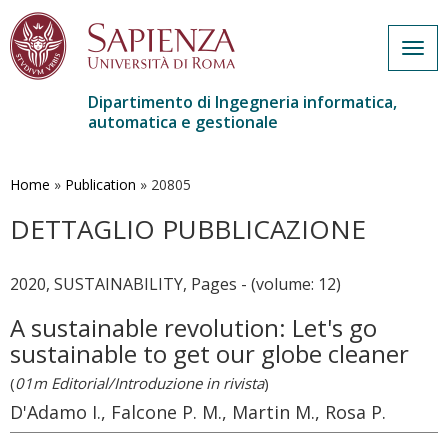
Togg
navig
Dipartimento di Ingegneria informatica,
automatica e gestionale
Salta
al
contenuto
Home
»
Publication
»
20805
principale
DETTAGLIO PUBBLICAZIONE
2020, SUSTAINABILITY, Pages - (volume: 12)
A sustainable revolution: Let's go
sustainable to get our globe cleaner
(
01m Editorial/Introduzione in rivista
)
D'Adamo I., Falcone P. M., Martin M., Rosa P.