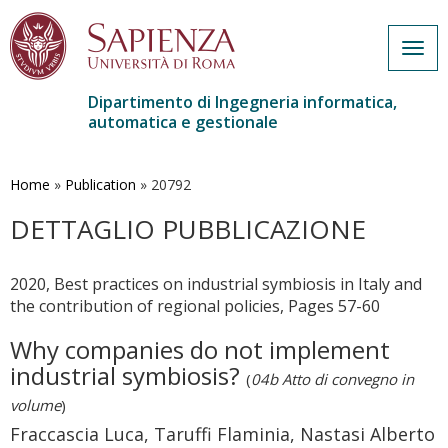
Togg
navig
Dipartimento di Ingegneria informatica,
automatica e gestionale
Salta
al
contenuto
Home
»
Publication
»
20792
principale
DETTAGLIO PUBBLICAZIONE
2020, Best practices on industrial symbiosis in Italy and
the contribution of regional policies, Pages 57-60
Why companies do not implement
industrial symbiosis?
(
04b Atto di convegno in
volume
)
Fraccascia Luca, Taruffi Flaminia, Nastasi Alberto